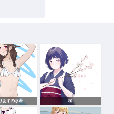
りあすの水着
桜