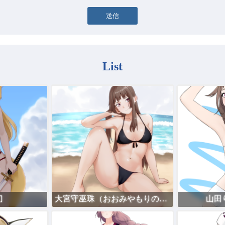
List
刀
大宮守巫珠（おおみやもりのみたま）の黒い水着
山田