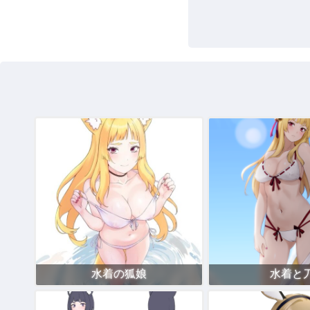
水着の狐娘
水着と