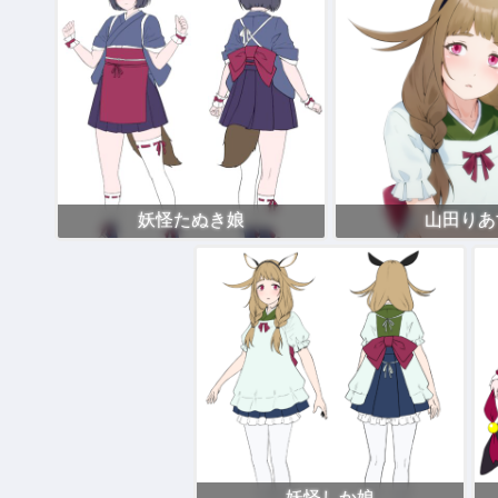
妖怪たぬき娘
山田りあ
妖怪しか娘