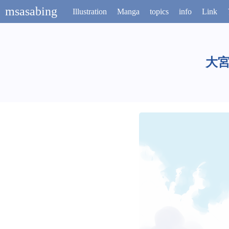
msasabing
Illustration
Manga
topics
info
Link
大