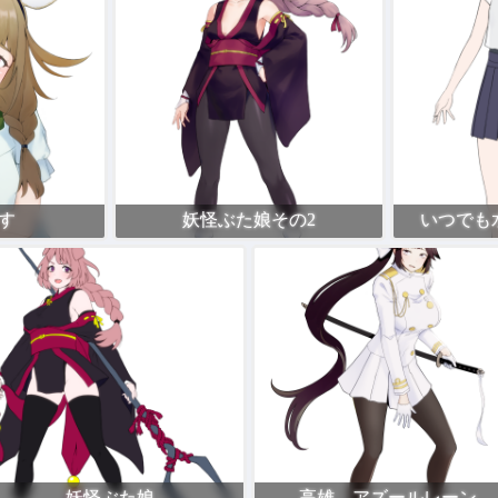
す
妖怪ぶた娘その2
いつでも
妖怪ぶた娘
高雄 アズールレーン