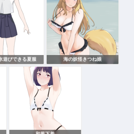
水遊びできる夏服
海の妖怪きつね娘
和風下着