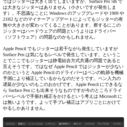
ではジッターは大きく出てしまいますが、Surface Pro 5th で
は大きなジッターはありません（小さいですが発生しま
す）。不思議なことに Windows のアップグレードや 1909 や
21H2 などのマイナーアップデートによってもジッターの有
無や大きさが変わってくることがあります。察するにこの
ジッターはハードウェアの問題というよりはドライバー
（ソフトウェア）の問題なのかもしれません。
Apple Pencil でもジッターは若干ながら発生していますが
Surface Pen は気になるレベルで発生しています。というこ
とでここでもジッターは静電結合方式共通の問題であると
言えそうです。ではなぜ Apple Pencil ではジッターが少ない
のかというと Apple Pencil のドライバーはペンの軌跡を機械
予測により補正しているからなのだそうです。ペン入力の
遅延が少ないのもこのおかげです。Apple Pencil にできるな
ら Surface Pen にも出来そうなものですが今のところドライ
バーレベルで手振れ補正をかけるという考えは Microsoft に
は無いようです。よって手ブレ補正はアプリごとにかけて
やるしかありません。