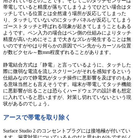
用されているとのことです。そしてこのタッチセンサーは
帯電していると精度が落ちてしまうようでひどい場合はタ
ッチしている位置とは全然違う場所が反応してしまった
り、タッチしていないのにタッチパネルが反応してしまう
ゴーストタッチと呼ばれる現象が起きてしまうこともある
ようです。ペン入力の場合はペン側の仕組みによりタッチ
精度が高いためにそこまで大きなズレが発生することは無
いのですがやはり何らかの原因でペン先からカーソル位置
が数ピクセル～数mm程度ずれることがあります。
静電結合方式は「静電」と言っているように、タッチした
際に微弱な電流を流しスクリーンがそれを感知するという
仕組みなので静電気がタッチ操作に悪影響を及ぼすのもあ
る意味当然とも言えそうです。端末が帯電してタッチ機能
に悪影響が出ることは恐らくハードウェアの設計者も想定
に入れていると思いますが、対策し切れていないという現
状があるのでしょう。
アースで帯電を取り除く
Surface Studio 2 のコンセントプラグには接地極が付いてい
ます。漏電対策についているものだと思われがちですがノ