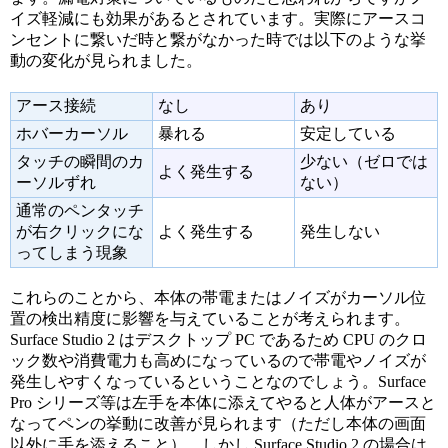
イズ軽減にも効果があるとされています。実際にアースコ
ンセントに繋いだ時と繋がなかった時では以下のような挙
動の変化が見られました。
アース接続
なし
あり
ホバーカーソル
暴れる
安定している
タッチの瞬間のカ
少ない（ゼロでは
よく発生する
ーソルずれ
ない）
通常のペンタッチ
が右クリックにな
よく発生する
発生しない
ってしまう現象
これらのことから、本体の帯電またはノイズがカーソル位
置の検出精度に影響を与えていることが考えられます。
Surface Studio 2 はデスクトップ PC であるため CPU のクロ
ック数や消費電力も高めになっているので帯電やノイズが
発生しやすくなっているということなのでしょう。Surface
Pro シリーズ等は左手を本体に添えてやると人体がアースと
なってペンの挙動に改善が見られます（ただし本体の画面
以外に手を添えること）。しかし Surface Studio 2 の場合は