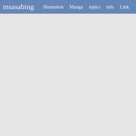
msasabing
Illustration
Manga
topics
info
Link